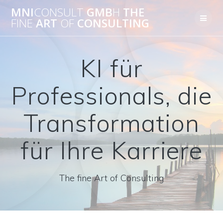
Skip
MNI
CONSULT
GMB
H
THE
to
FINE
ART
OF
CONSULTING
content
KI für
Professionals, die
Transformation
für Ihre Karriere
The fine Art of Consulting