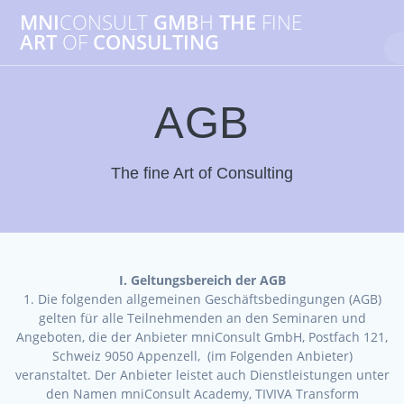
Skip
MNI
CONSULT
GMB
H
THE
FINE
to
ART
OF
CONSULTING
content
AGB
The fine Art of Consulting
I. Geltungsbereich der AGB
1. Die folgenden allgemeinen Geschäftsbedingungen (AGB)
gelten für alle Teilnehmenden an den Seminaren und
Angeboten, die der Anbieter mniConsult GmbH, Postfach 121,
Schweiz 9050 Appenzell, (im Folgenden Anbieter)
veranstaltet. Der Anbieter leistet auch Dienstleistungen unter
den Namen mniConsult Academy, TIVIVA Transform