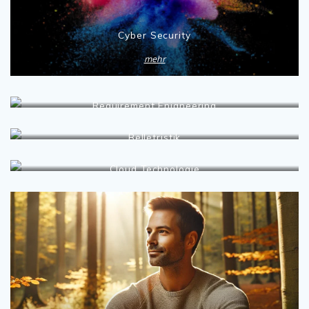
Cyber Security
mehr
Requirement Enigneering
mehr
Belletristik
mehr
Cloud Technologie
mehr