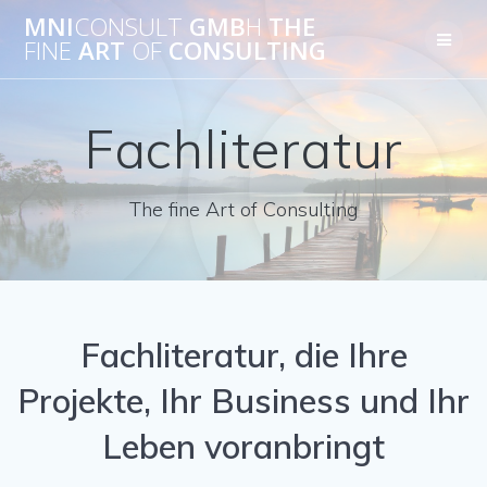
Skip
MNI
CONSULT
GMB
H
THE
to
FINE
ART
OF
CONSULTING
content
Fachliteratur
The fine Art of Consulting
Fachliteratur, die Ihre
Projekte, Ihr Business und Ihr
Leben voranbringt