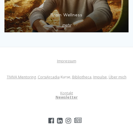
Brain Wellness
mehr
Impressum
TIVIVA Mentoring
.
CorsiArcadia
Kurse,
Bibliotheca
,
Impulse
,
Über mich
Kontakt
Newsletter