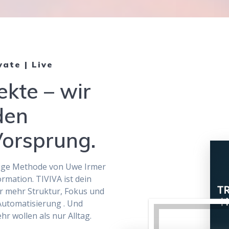
ate | Live
ekte – wir
 den
Vorsprung.
rtige Methode von Uwe Irmer
mation. TIVIVA ist dein
r mehr Struktur, Fokus und
 Automatisierung . Und
r wollen als nur Alltag.