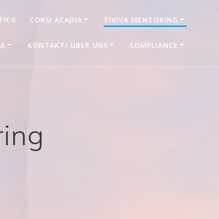
TIEG
CORSI ACADIA
TIVIVA MENTORING
SE
KONTAKT/ ÜBER UNS
COMPLIANCE
ring