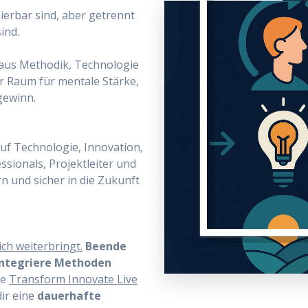
ierbar sind, aber getrennt
ind.
aus Methodik, Technologie
r Raum für mentale Stärke,
gewinn.
f Technologie, Innovation,
ssionals, Projektleiter und
n und sicher in die Zukunft
ich weiterbringt.
Beende
 integriere Methoden
ge
Transform Innovate Live
dir eine
dauerhafte