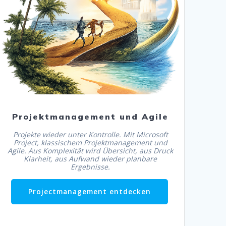
Jetzt Projektmanagement
entdecken
Projektmanagement und Agile
Projekte wieder unter Kontrolle. Mit Microsoft
Project, klassischem Projektmanagement und
Agile. Aus Komplexität wird Übersicht, aus Druck
Klarheit, aus Aufwand wieder planbare
Ergebnisse.
Projectmanagement entdecken