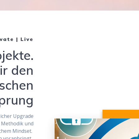
vate | Live
jekte.
ir den
ischen
prung
nlicher Upgrade
, Methodik und
ichem Mindset.
ch voranbringt.