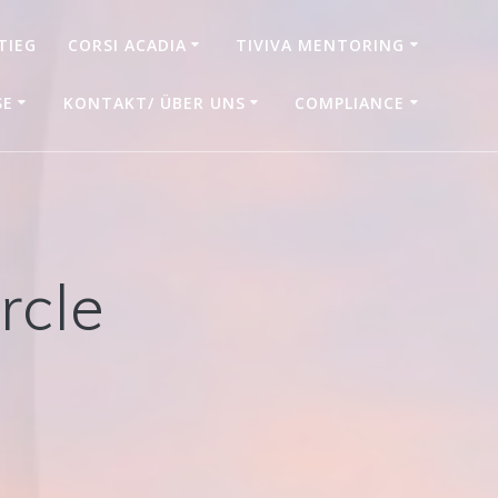
TIEG
CORSI ACADIA
TIVIVA MENTORING
SE
KONTAKT/ ÜBER UNS
COMPLIANCE
rcle