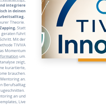
und integriere
sch in deinen
Arbeitsalltag.
 purer Theorie.
 Zapping.
Statt
n geraten führt
chritt. Mit der
Methode TIVIVA
t das Momentum
sformation
um.
analyse zeigt,
ne kurartierte,
ome brauchen.
e Mentoring an.
en Berufsalltag
zugeschnitten.
entoring an und
emplates, Live