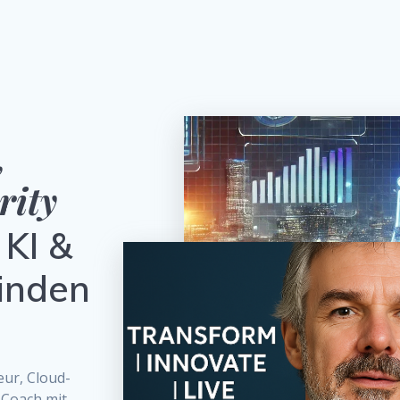
,
rity
 KI &
binden
eur, Cloud-
r Coach mit