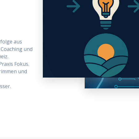
rfolge aus
 Coaching und
eiz.
Praxis Fokus.
trimmen und
sser.