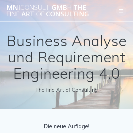
Skip
MNI
CONSULT
GMB
H
THE
to
FINE
ART
OF
CONSULTING
content
Business Analyse
und Requirement
Engineering 4.0
The fine Art of Consulting
Die neue Auflage!