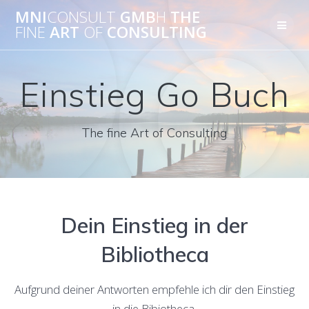
Skip
MNI
CONSULT
GMB
H
THE
to
FINE
ART
OF
CONSULTING
content
Einstieg Go Buch
The fine Art of Consulting
Dein Einstieg in der
Bibliotheca
Aufgrund deiner Antworten empfehle ich dir den Einstieg
in die Bibiotheca.