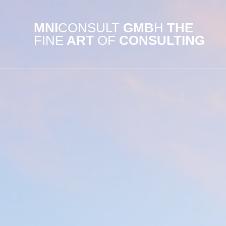
Skip
to
MNI
CONSULT
GMB
H
THE
content
FINE
ART
OF
CONSULTING