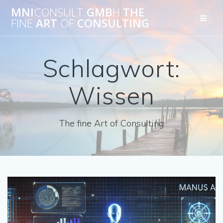
Skip
MNI
CONSULT
GMB
H
THE
to
FINE
ART
OF
CONSULTING
content
Schlagwort:
Wissen
The fine Art of Consulting