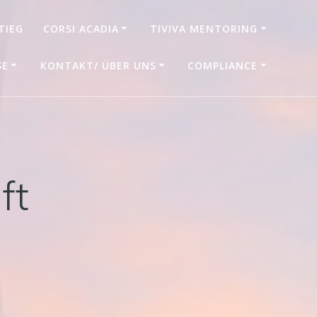
TIEG
CORSI ACADIA
TIVIVA MENTORING
SE
KONTAKT/ ÜBER UNS
COMPLIANCE
ft