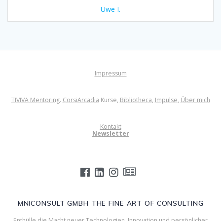
Uwe I.
Impressum
TIVIVA Mentoring
.
CorsiArcadia
Kurse,
Bibliotheca
,
Impulse
,
Über mich
Kontakt
Newsletter
MNICONSULT GMBH THE FINE ART OF CONSULTING
Enthülle die Macht neuer Technologien, Innovation und persönlicher