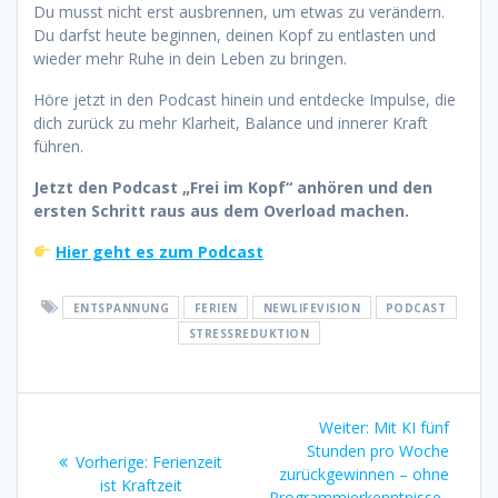
Du musst nicht erst ausbrennen, um etwas zu verändern.
Du darfst heute beginnen, deinen Kopf zu entlasten und
wieder mehr Ruhe in dein Leben zu bringen.
Höre jetzt in den Podcast hinein und entdecke Impulse, die
dich zurück zu mehr Klarheit, Balance und innerer Kraft
führen.
Jetzt den Podcast „Frei im Kopf“ anhören und den
ersten Schritt raus aus dem Overload machen.
Hier geht es zum Podcast
ENTSPANNUNG
FERIEN
NEWLIFEVISION
PODCAST
STRESSREDUKTION
Beitragsnavigation
Nächster
Weiter:
Mit KI fünf
Beitrag:
Stunden pro Woche
Vorheriger
Vorherige:
Ferienzeit
zurückgewinnen – ohne
Beitrag:
ist Kraftzeit
Programmierkenntnisse