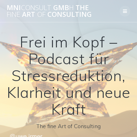
Skip
MNI
CONSULT
GMB
H
THE
to
FINE
ART
OF
CONSULTING
content
Frei im Kopf –
Podcast für
Stressreduktion,
Klarheit und neue
Kraft
The fine Art of Consulting