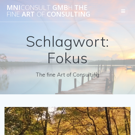
Skip
MNI
CONSULT
GMB
H
THE
to
FINE
ART
OF
CONSULTING
content
Schlagwort:
Fokus
The fine Art of Consulting