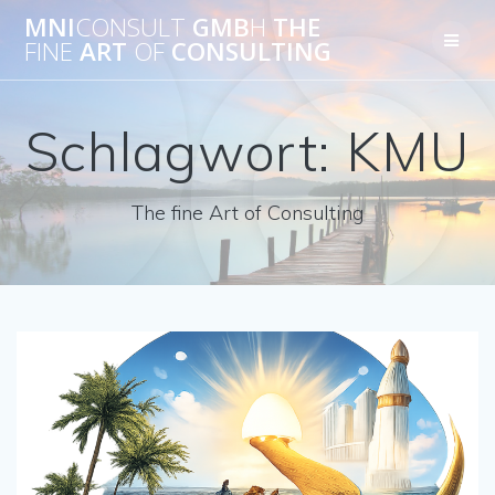
Skip
MNI
CONSULT
GMB
H
THE
to
FINE
ART
OF
CONSULTING
content
Schlagwort:
KMU
The fine Art of Consulting